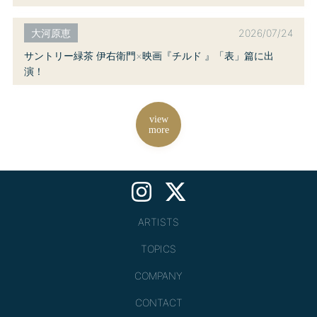
2026/07/24
大河原恵
サントリー緑茶 伊右衛門×映画『チルド 』「表」篇に出
演！
view
more
ARTISTS
TOPICS
COMPANY
CONTACT