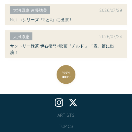
2026/07/29
大河原恵 遠藤祐美
Netflixシリーズ『SとX』に出演！
2026/07/24
大河原恵
サントリー緑茶 伊右衛門×映画『チルド 』「表」篇に出
演！
view
more
ARTISTS
TOPICS