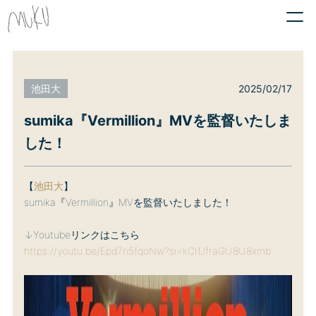
2025/02/17
池田大
sumika『Vermillion』MVを監督いたしま
した！
【
池田大
】
sumika『Vermillion』MVを監督いたしました！
↓Youtubeリンクはこちら
https://youtu.be/Epd7n5fqoNw?si=kCIfJfraGU8U8xmb