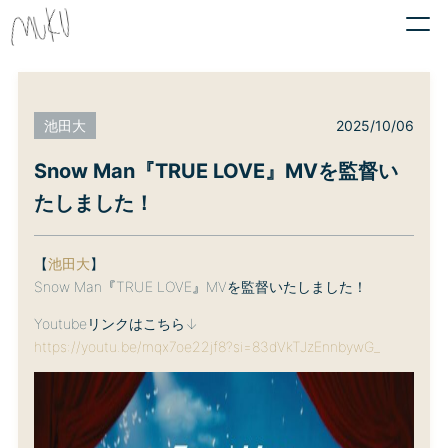
2025/10/06
池田大
Snow Man『TRUE LOVE』MVを監督い
たしました！
【
池田大
】
Snow Man『TRUE LOVE』MVを監督いたしました！
Youtubeリンクはこちら↓
https://youtu.be/mqx7oe22jf8?si=83dVkTJzEnnbywG_