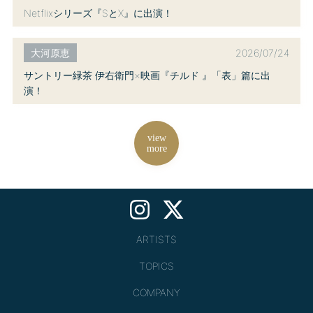
Netflixシリーズ『SとX』に出演！
2026/07/24
大河原恵
サントリー緑茶 伊右衛門×映画『チルド 』「表」篇に出
演！
view
more
ARTISTS
TOPICS
COMPANY