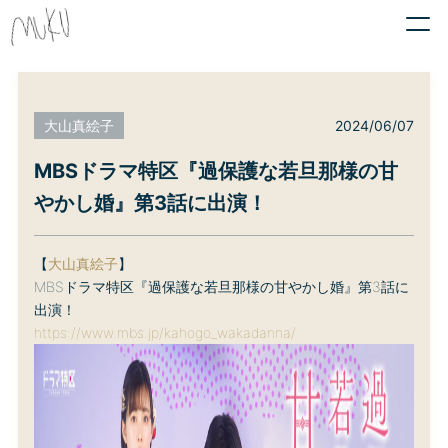
2024/06/07
大山真絵子
MBSドラマ特区『過保護な若旦那様の甘
やかし婚』第3話に出演！
【
大山真絵子
】
MBSドラマ特区『過保護な若旦那様の甘やかし婚』第3話に
出演！
https://www.mbs.jp/kahogo_wakadanna/