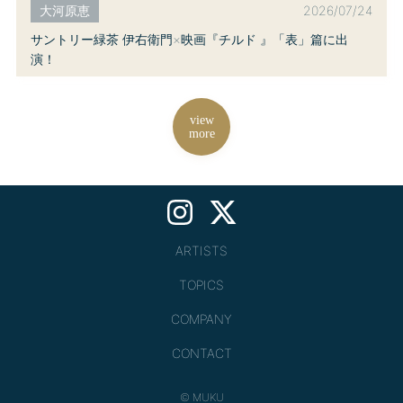
2026/07/24
大河原恵
サントリー緑茶 伊右衛門×映画『チルド 』「表」篇に出
演！
view
more
ARTISTS
TOPICS
COMPANY
CONTACT
© MUKU