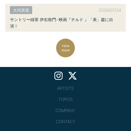
2026/07/24
大河原恵
サントリー緑茶 伊右衛門×映画『チルド 』「表」篇に出
演！
view
more
ARTISTS
TOPICS
COMPANY
CONTACT