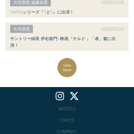
2026/07/29
大河原恵 遠藤祐美
Netflixシリーズ『SとX』に出演！
2026/07/24
大河原恵
サントリー緑茶 伊右衛門×映画『チルド 』「表」篇に出
演！
view
more
ARTISTS
TOPICS
COMPANY