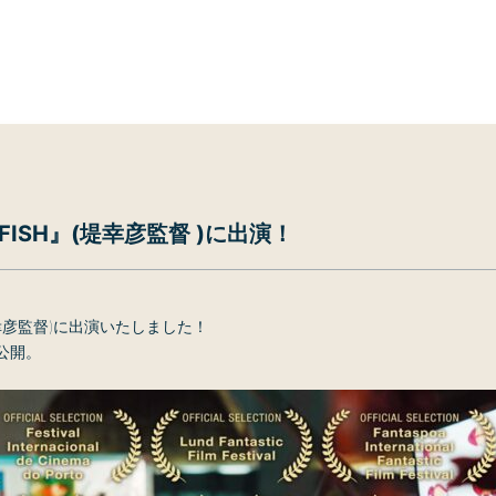
LDFISH』(堤幸彦監督 )に出演！
』(堤幸彦監督)に出演いたしました！
て公開。