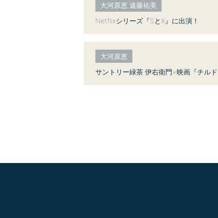
大河原恵 遠藤祐美
Netflixシリーズ『SとX』に出演！
大河原恵
サントリー緑茶 伊右衛門×映画『チルド