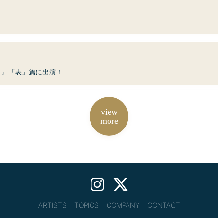
 』「表」篇に出演！
view
more
ARTISTS
TOPICS
COMPANY
CONTACT