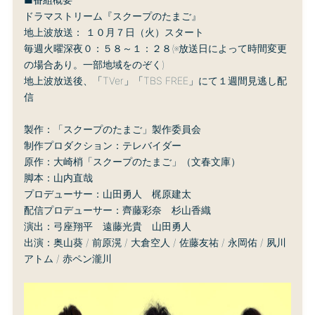
ドラマストリーム『スクープのたまご』
地上波放送： １０月７日（火）スタート
毎週火曜深夜０：５８～１：２８(※放送日によって時間変更
の場合あり。一部地域をのぞく)
地上波放送後、「TVer」「TBS FREE」にて１週間見逃し配
信
製作：「スクープのたまご」製作委員会
制作プロダクション：テレバイダー
原作：大崎梢「スクープのたまご」（文春文庫）
脚本：山内直哉
プロデューサー：山田勇人 梶原建太
配信プロデューサー：齊藤彩奈 杉山香織
演出：弓座翔平 遠藤光貴 山田勇人
出演：奥山葵 / 前原滉 / 大倉空人 / 佐藤友祐 / 永岡佑 / 夙川
アトム / 赤ペン瀧川