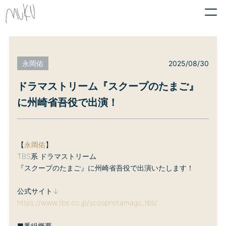
2025/08/30
永岡佑
ドラマストリーム『スクープのたまご』
に州崎省吾役で出演！
【
永岡佑
】
TBS系 ドラマストリーム
『スクープのたまご』に州崎省吾役で出演いたします！
公式サイト↓
https://www.tbs.co.jp/scoopnotamago_tbs/
■番組概要