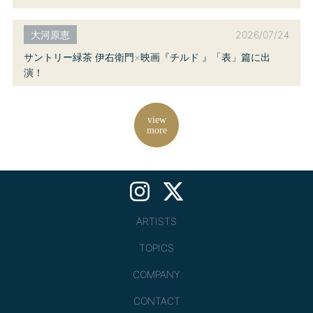
2026/07/24
大河原恵
サントリー緑茶 伊右衛門×映画『チルド 』「表」篇に出
演！
view
more
ARTISTS
TOPICS
COMPANY
CONTACT