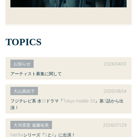
TOPICS
2026/04/01
お知らせ
アーティスト募集に関して
2026/08/04
大山真絵子
フジテレビ系 水10ドラマ『Tokyo middle 30』第3話から出
演！
2026/07/29
大河原恵 遠藤祐美
Netflixシリーズ『SとX』に出演！